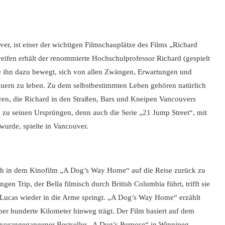
er, ist einer der wichtigen Filmschauplätze des Films „Richard
ifen erhält der renommierte Hochschulprofessor Richard (gespielt
e ihn dazu bewegt, sich von allen Zwängen, Erwartungen und
auern zu leben. Zu dem selbstbestimmten Leben gehören natürlich
ren, die Richard in den Straßen, Bars und Kneipen Vancouvers
 zu seinen Ursprüngen, denn auch die Serie „21 Jump Street“, mit
 wurde, spielte in Vancouver.
sich in dem Kinofilm „A Dog’s Way Home“ auf die Reise zurück zu
n Trip, der Bella filmisch durch British Columbia führt, trifft sie
e Lucas wieder in die Arme springt. „A Dog’s Way Home“ erzählt
er hunderte Kilometer hinweg trägt. Der Film basiert auf dem
vorangegangener Bestseller „A Dog’s Purpose“ in Winnipeg,