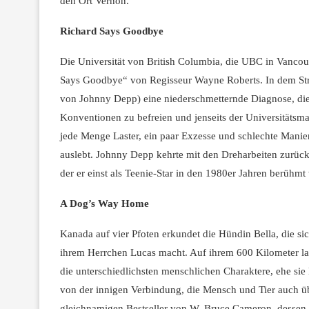
den Ort Vernon.
Richard Says Goodbye
Die Universität von British Columbia, die UBC in Vancouv
Says Goodbye“ von Regisseur Wayne Roberts. In dem Stre
von Johnny Depp) eine niederschmetternde Diagnose, di
Konventionen zu befreien und jenseits der Universitätsm
jede Menge Laster, ein paar Exzesse und schlechte Manie
auslebt. Johnny Depp kehrte mit den Dreharbeiten zurück
der er einst als Teenie-Star in den 1980er Jahren berühmt
A Dog’s Way Home
Kanada auf vier Pfoten erkundet die Hündin Bella, die 
ihrem Herrchen Lucas macht. Auf ihrem 600 Kilometer lange
die unterschiedlichsten menschlichen Charaktere, ehe si
von der innigen Verbindung, die Mensch und Tier auch üb
gleichnamigen Bestseller von W. Bruce Cameron, dessen 