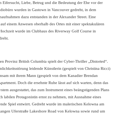
ben Eifersucht, Liebe, Betrug und die Bedeutung der Ehe vor der
diobüro wurden in Gastown in Vancouver gedreht, in dem
naufnahmen dazu entstanden in der Alexander Street. Eine
, auf einem Anwesen oberhalb des Ortes mit einer spektakulären
Hochzeit wurde im Clubhaus des Riverway Golf Course in
dreht.
 Provinz British Columbia spielt der Cyber-Thriller „Distorted“.
nlichkeitsstörung leidende Künstlerin (gespielt von Christina Ricci)
meinsam mit ihrem Mann (gespielt von dem Kanadier Brendan
Apartment. Doch die ersehnte Ruhe lässt auf sich warten, denn das
tem ausgestattet, das zum Instrument eines beängstigenden Plans
sch labilen Protagonistin ernst zu nehmen, mit Ausnahme eines
kende Spiel entwirrt. Gedreht wurde im malerischen Kelowna am
r langen Uferstraße Lakeshore Road von Kelowna sowie rund um