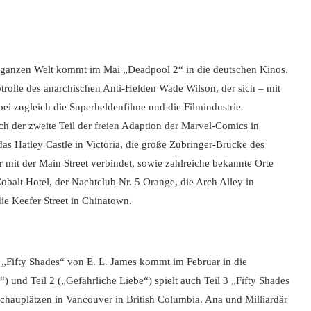
 ganzen Welt kommt im Mai „Deadpool 2“ in die deutschen Kinos.
trolle des anarchischen Anti-Helden Wade Wilson, der sich – mit
bei zugleich die Superheldenfilme und die Filmindustrie
ch der zweite Teil der freien Adaption der Marvel-Comics in
as Hatley Castle in Victoria, die große Zubringer-Brücke des
mit der Main Street verbindet, sowie zahlreiche bekannte Orte
obalt Hotel, der Nachtclub Nr. 5 Orange, die Arch Alley in
ie Keefer Street in Chinatown.
e „Fifty Shades“ von E. L. James kommt im Februar in die
 und Teil 2 („Gefährliche Liebe“) spielt auch Teil 3 „Fifty Shades
n Schauplätzen in Vancouver in British Columbia. Ana und Milliardär