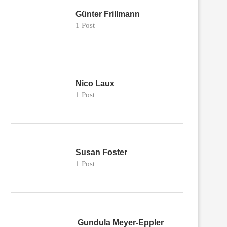
Günter Frillmann
1 Post
Nico Laux
1 Post
Susan Foster
1 Post
TROIS-RIVIÈRES – KLEINE STADT
SKURRILES AUS KANADA 
FÜR GROSSE DRUCKKUNST (
31. Januar 2024
SERIE...
24. März 2024
Gundula Meyer-Eppler