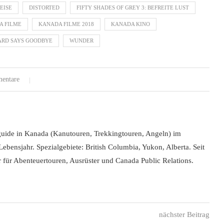
EISE
DISTORTED
FIFTY SHADES OF GREY 3: BEFREITE LUST
A FILME
KANADA FILME 2018
KANADA KINO
ARD SAYS GOODBYE
WUNDER
entare
uide in Kanada (Kanutouren, Trekkingtouren, Angeln) im
ebensjahr. Spezialgebiete: British Columbia, Yukon, Alberta. Seit
 für Abenteuertouren, Ausrüster und Canada Public Relations.
nächster Beitrag