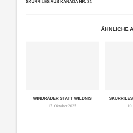
SKURRILES AUS KANADA NR. 31
ÄHNLICHE 
026
WINDRÄDER STATT WILDNIS
SKURRILES
17. Oktober 2025
10.