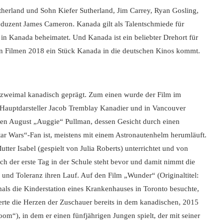
herland und Sohn Kiefer Sutherland, Jim Carrey, Ryan Gosling,
duzent James Cameron. Kanada gilt als Talentschmiede für
in Kanada beheimatet. Und Kanada ist ein beliebter Drehort für
hen Filmen 2018 ein Stück Kanada in die deutschen Kinos kommt.
h zweimal kanadisch geprägt. Zum einen wurde der Film im
Hauptdarsteller Jacob Tremblay Kanadier und in Vancouver
ngen August „Auggie“ Pullman, dessen Gesicht durch einen
Star Wars“-Fan ist, meistens mit einem Astronautenhelm herumläuft.
ter Isabel (gespielt von Julia Roberts) unterrichtet und von
h der erste Tag in der Schule steht bevor und damit nimmt die
nd Toleranz ihren Lauf. Auf den Film „Wunder“ (Originaltitel:
als die Kinderstation eines Krankenhauses in Toronto besuchte,
erte die Herzen der Zuschauer bereits in dem kanadischen, 2015
om“), in dem er einen fünfjährigen Jungen spielt, der mit seiner