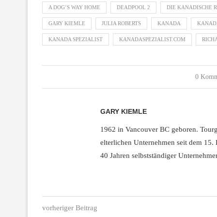
A DOG’S WAY HOME
DEADPOOL 2
DIE KANADISCHE R
GARY KIEMLE
JULIA ROBERTS
KANADA
KANAD
KANADA SPEZIALIST
KANADASPEZIALIST.COM
RICH
0 Komm
GARY KIEMLE
1962 in Vancouver BC geboren. Tourg
elterlichen Unternehmen seit dem 15. L
40 Jahren selbstständiger Unternehmer
vorheriger Beitrag