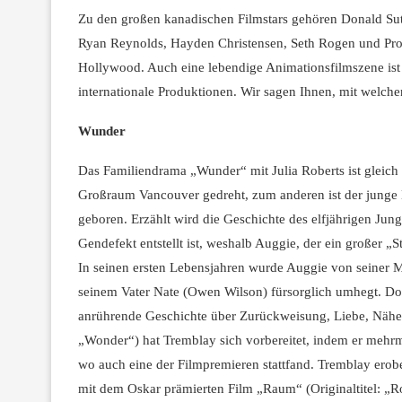
Zu den großen kanadischen Filmstars gehören Donald Sut
Ryan Reynolds, Hayden Christensen, Seth Rogen und Pro
Hollywood. Auch eine lebendige Animationsfilmszene ist 
internationale Produktionen. Wir sagen Ihnen, mit welc
Wunder
Das Familiendrama „Wunder“ mit Julia Roberts ist gleic
Großraum Vancouver gedreht, zum anderen ist der junge 
geboren. Erzählt wird die Geschichte des elfjährigen Ju
Gendefekt entstellt ist, weshalb Auggie, der ein großer „
In seinen ersten Lebensjahren wurde Auggie von seiner Mut
seinem Vater Nate (Owen Wilson) fürsorglich umhegt. Doc
anrührende Geschichte über Zurückweisung, Liebe, Nähe u
„Wonder“) hat Tremblay sich vorbereitet, indem er mehrm
wo auch eine der Filmpremieren stattfand. Tremblay erob
mit dem Oskar prämierten Film „Raum“ (Originaltitel: „Ro